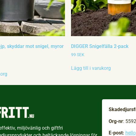
p, skyddar mot snigel, myror
DIGGER Snigelfälla 2-pack
99
SEK
Lägg till i varukorg
korg
Skadedjursfr
Org-nr
: 559
fektiv, miljövänlig och giftfri
E-post:
hell
edjursprodukter och heltäckande lösningar för