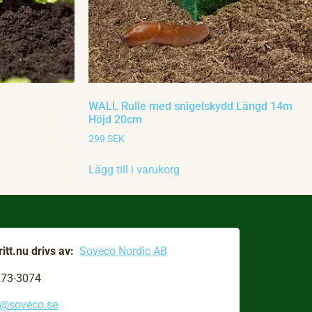
WALL Rulle med snigelskydd Längd 14m
Höjd 20cm
299
SEK
Lägg till i varukorg
itt.nu drivs av:
Soveco Nordic AB
273-3074
o@soveco.se