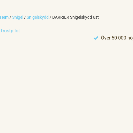
Hem
/
Snigel
/
Snigelskydd
/
BARRIER Snigelskydd 6st
Trustpilot
Över 50 000 nö