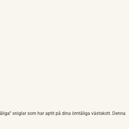
råliga” sniglar som har aptit på dina ömtåliga växtskott. Denna