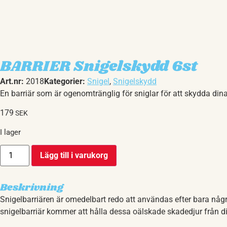
BARRIER Snigelskydd 6st
Art.nr:
2018
Kategorier:
Snigel
,
Snigelskydd
En barriär som är ogenomtränglig för sniglar för att skydda dina
179
SEK
I lager
Lägg till i varukorg
Beskrivning
Snigelbarriären är omedelbart redo att användas efter bara någr
snigelbarriär kommer att hålla dessa oälskade skadedjur från d