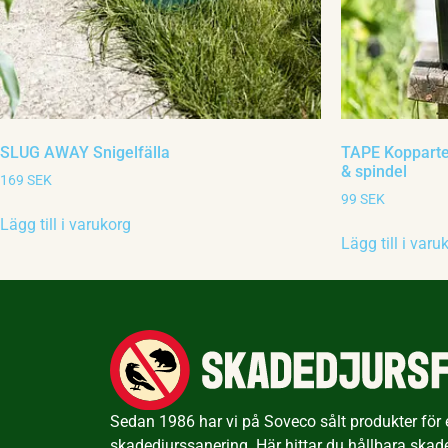
SLUG AWAY Snigelfälla
TAPE Koppartej
& spindel
169
SEK
99
SEK
Lägg till i varukorg
Lägg till i varu
Sedan 1986 har vi på Soveco sålt produkter för ef
skadedjurssanering. Här hittar du hållbara skad