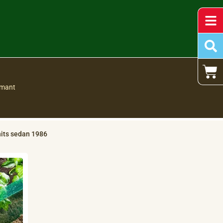
umant
its sedan 1986