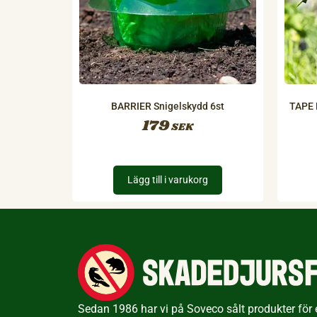
BARRIER Snigelskydd 6st
TAPE K
179
SEK
Lägg till i varukorg
Sedan 1986 har vi på Soveco sålt produkter för ef