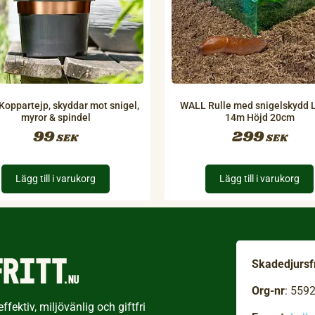
oppartejp, skyddar mot snigel,
WALL Rulle med snigelskydd 
myror & spindel
14m Höjd 20cm
99
299
SEK
SEK
Lägg till i varukorg
Lägg till i varukorg
Skadedjursfr
Org-nr
: 559
fektiv, miljövänlig och giftfri