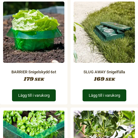
BARRIER Snigelskydd 6st
SLUG AWAY Snigelfälla
179
169
SEK
SEK
Lägg till i varukorg
Lägg till i varukorg