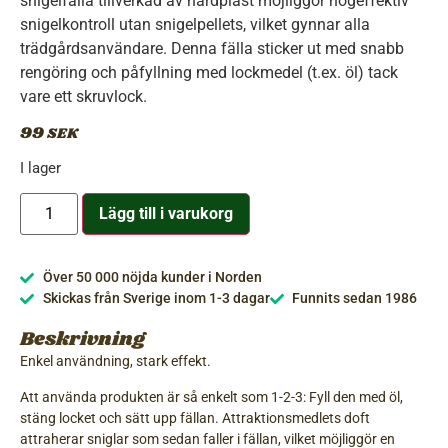
snigelfälla tillverkad av hårdplast möjliggör högeffektiv
snigelkontroll utan snigelpellets, vilket gynnar alla
trädgårdsanvändare. Denna fälla sticker ut med snabb
rengöring och påfyllning med lockmedel (t.ex. öl) tack
vare ett skruvlock.
99
SEK
I lager
Lägg till i varukorg
Över 50 000 nöjda kunder i Norden
Skickas från Sverige inom 1-3 dagar
Funnits sedan 1986
Beskrivning
Enkel användning, stark effekt.
Att använda produkten är så enkelt som 1-2-3: Fyll den med öl,
stäng locket och sätt upp fällan. Attraktionsmedlets doft
attraherar sniglar som sedan faller i fällan, vilket möjliggör en