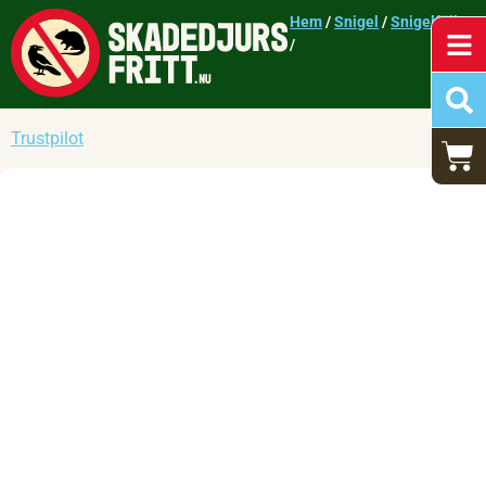
Hem
/
Snigel
/
Snigelfällor
/
Trustpilot