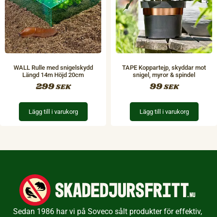
WALL Rulle med snigelskydd
TAPE Koppartejp, skyddar mot
Längd 14m Höjd 20cm
snigel, myror & spindel
299
99
SEK
SEK
Lägg till i varukorg
Lägg till i varukorg
Sedan 1986 har vi på Soveco sålt produkter för effektiv,