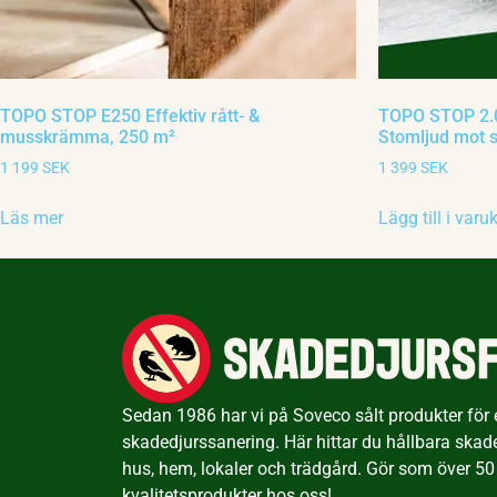
TOPO STOP E250 Effektiv rått- &
TOPO STOP 2.0
musskrämma, 250 m²
Stomljud mot s
1 199
SEK
1 399
SEK
Läs mer
Lägg till i varu
Sedan 1986 har vi på Soveco sålt produkter för ef
skadedjurssanering. Här hittar du hållbara skad
hus, hem, lokaler och trädgård. Gör som över 50
kvalitetsprodukter hos oss!