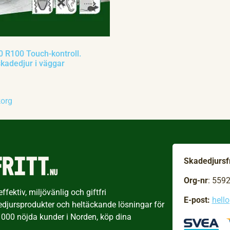
 R100 Touch-kontroll.
kadedjur i väggar
korg
Skadedjursfr
Org-nr
: 559
fektiv, miljövänlig och giftfri
E-post:
hell
edjursprodukter och heltäckande lösningar för
 000 nöjda kunder i Norden, köp dina