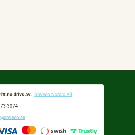
itt.nu drivs av:
Soveco Nordic AB
273-3074
o@soveco.se