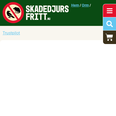
Hem
/
Orm
/
Trustpilot