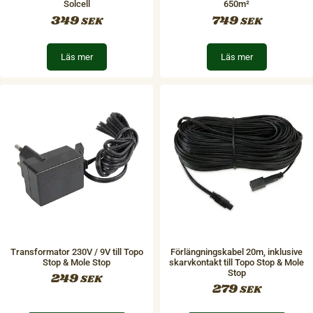
Solcell
650m²
349
749
SEK
SEK
Läs mer
Läs mer
Transformator 230V / 9V till Topo
Förlängningskabel 20m, inklusive
Stop & Mole Stop
skarvkontakt till Topo Stop & Mole
Stop
249
SEK
279
SEK