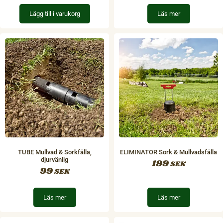
Lägg till i varukorg
Läs mer
TUBE Mullvad & Sorkfälla,
ELIMINATOR Sork & Mullvadsfälla
djurvänlig
199
SEK
99
SEK
Läs mer
Läs mer