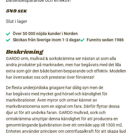
batteribesparande och effektiv!
549
SEK
Slut i lager
Över 50 000 nöjda kunder i Norden
Skickas från Sverige inom 1-3 dagar
Funnits sedan 1986
Beskrivning
GARDO orm, mullvad & sorkskrämma
ser nästan ut som alla
andra produkter på marknaden, men har begåvats med det lilla
extra som gör den både batteri-besparande och effektiv. Modellen
har överraskat oss och presterar över förväntat!
De flesta underjordiska gnagare har dålig syn men de
har begåvats med mycket god hörsel och känslighet för
markvibrationer. Även myror och ormar känner av
markvibrationerna som en signal om fara. Därför flyttar dessa
djur ut för att undvika faran. GARDO mullvad, sork och
ormskrämma utnyttjar denna känslighet för att producera en
genomträngande ljudvibration över ett område upp till 1500 m2.
Enheten använder principen om centrifugalkraft för att skapa ljud