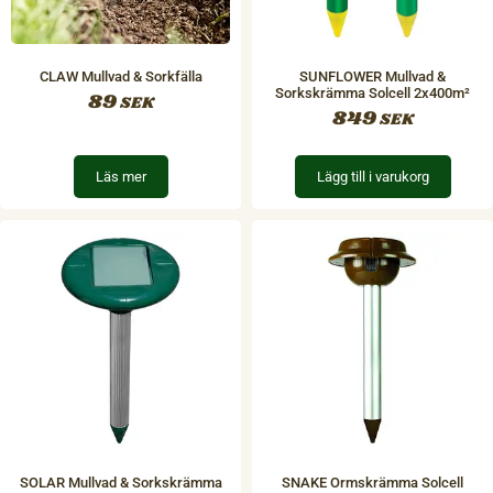
CLAW Mullvad & Sorkfälla
SUNFLOWER Mullvad &
Sorkskrämma Solcell 2x400m²
89
SEK
849
SEK
Läs mer
Lägg till i varukorg
SOLAR Mullvad & Sorkskrämma
SNAKE Ormskrämma Solcell