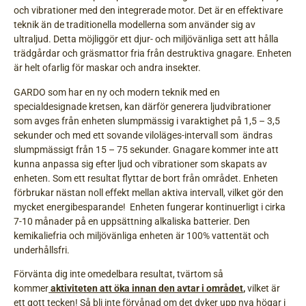
och vibrationer med den integrerade motor. Det är en effektivare
teknik än de traditionella modellerna som använder sig av
ultraljud. Detta möjliggör ett djur- och miljövänliga sett att hålla
trädgårdar och gräsmattor fria från destruktiva gnagare. Enheten
är helt ofarlig för maskar och andra insekter.
GARDO som har en ny och modern teknik med en
specialdesignade kretsen, kan därför generera ljudvibrationer
som avges från enheten slumpmässig i varaktighet på 1,5 – 3,5
sekunder och med ett sovande viloläges-intervall som ändras
slumpmässigt från 15 – 75 sekunder. Gnagare kommer inte att
kunna anpassa sig efter ljud och vibrationer som skapats av
enheten. Som ett resultat flyttar de bort från området. Enheten
förbrukar nästan noll effekt mellan aktiva intervall, vilket gör den
mycket energibesparande! Enheten fungerar kontinuerligt i cirka
7-10 månader på en uppsättning alkaliska batterier. Den
kemikaliefria och miljövänliga enheten är 100% vattentät och
underhållsfri.
Förvänta dig inte omedelbara resultat, tvärtom så
kommer
aktiviteten att öka innan den avtar i området
,
vilket är
ett gott tecken! Så bli inte förvånad om det dyker upp nya högar i