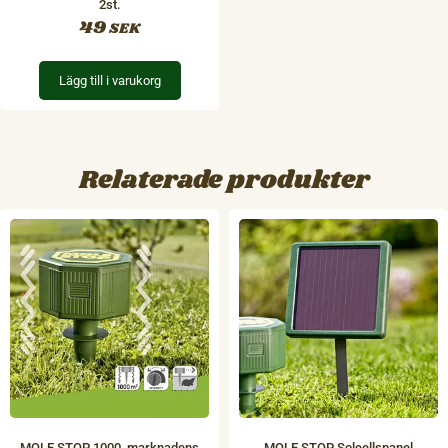
2st.
49
SEK
Lägg till i varukorg
Relaterade produkter
MOLE STOP 1000, marknadens
MOLE STOP Solcellspanel