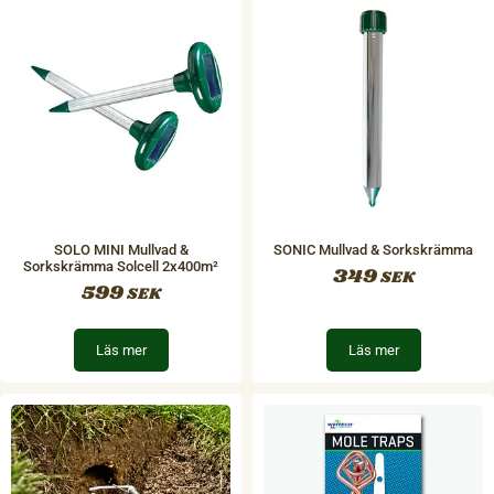
SOLO MINI Mullvad &
SONIC Mullvad & Sorkskrämma
Sorkskrämma Solcell 2x400m²
349
SEK
599
SEK
Läs mer
Läs mer