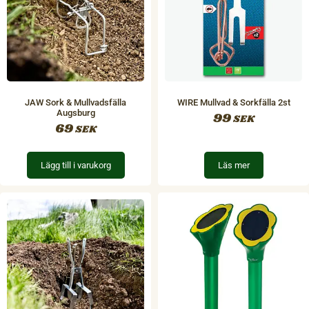
JAW Sork & Mullvadsfälla
WIRE Mullvad & Sorkfälla 2st
Augsburg
99
SEK
69
SEK
Lägg till i varukorg
Läs mer