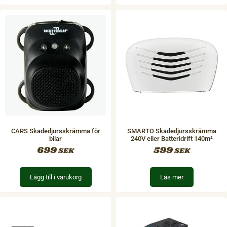
CARS Skadedjursskrämma för
SMARTO Skadedjursskrämma
bilar
240V eller Batteridrift 140m²
699
599
SEK
SEK
Lägg till i varukorg
Läs mer