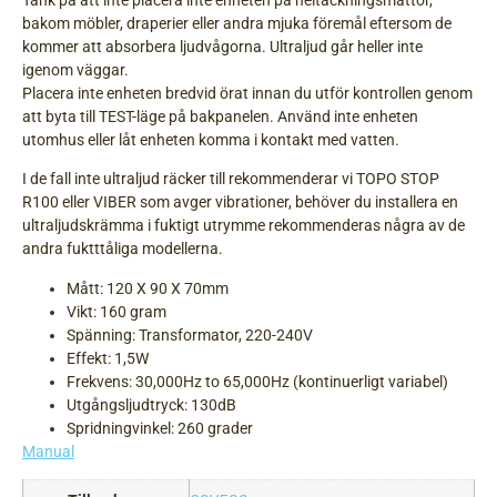
Tänk på att inte placera inte enheten på heltäckningsmattor,
bakom möbler, draperier eller andra mjuka föremål eftersom de
kommer att absorbera ljudvågorna. Ultraljud går heller inte
igenom väggar.
Placera inte enheten bredvid örat innan du utför kontrollen genom
att byta till TEST-läge på bakpanelen. Använd inte enheten
utomhus eller låt enheten komma i kontakt med vatten.
I de fall inte ultraljud räcker till rekommenderar vi TOPO STOP
R100 eller VIBER som avger vibrationer, behöver du installera en
ultraljudskrämma i fuktigt utrymme rekommenderas några av de
andra fuktttåliga modellerna.
Mått: 120 X 90 X 70mm
Vikt: 160 gram
Spänning: Transformator, 220-240V
Effekt: 1,5W
Frekvens: 30,000Hz to 65,000Hz (kontinuerligt variabel)
Utgångsljudtryck: 130dB
Spridningvinkel: 260 grader
Manual