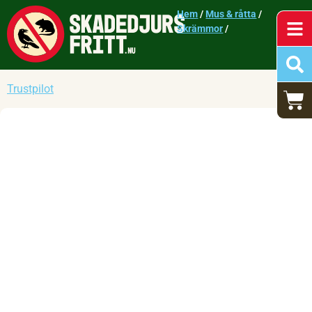
Hem
/
Mus & råtta
/
Skrämmor
/
Trustpilot