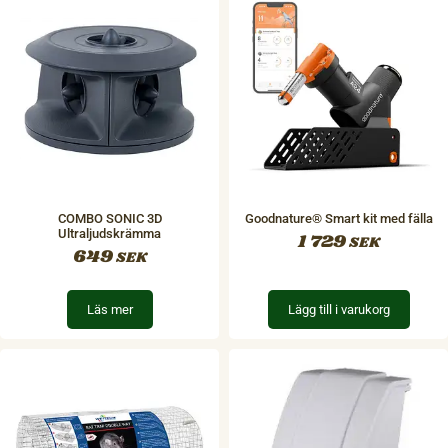
COMBO SONIC 3D
Goodnature® Smart kit med fälla
Ultraljudskrämma
1 729
SEK
649
SEK
Läs mer
Lägg till i varukorg