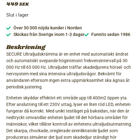
449
SEK
Slut i lager
Över 50 000 nöjda kunder i Norden
Skickas från Sverige inom 1-3 dagar
Funnits sedan 1986
Beskrivning
SECURE Ultraljudskrämma är en enhet med automatiskt ändrat
och automatiskt svepande högintensivt frekvensintervall på 30
000 Hz till 65 000 Hz. Ultraljudet träffar skadedjurens hörsel- och
nervsystem med sina intensiva ultraljudsvågor. Bekvämt för
användaren eftersom ingen extra uppmärksamhet ska ägnas åt
periodisk justering.
Enheten skyddar effektivt ett område upp till 400m2 öppen yta.
Efter anslutning till ett 230V uttag, lyser en liten röd LED, enheten
fungerar då korrekt. Med unikt testläget på baksidan, när den är
nedtryckt omvandlar enheten ljudet till det hörbara området för
människor, vilket tillåter kontroll av enhetens ultraljudsutmatning.
Det skarpa, chockade, oreglerade sirenliknande ljudet som
produceras simulerar det ljud som skadedjur ständigt hör