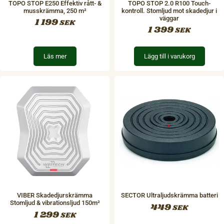
TOPO STOP E250 Effektiv rått- &
TOPO STOP 2.0 R100 Touch-
musskrämma, 250 m²
kontroll. Stomljud mot skadedjur i
väggar
1 199
SEK
1 399
SEK
Läs mer
Lägg till i varukorg
VIBER Skadedjurskrämma
SECTOR Ultraljudskrämma batteri
Stomljud & vibrationsljud 150m²
449
SEK
1 299
SEK