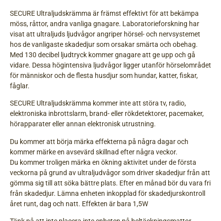
SECURE Ultraljudskrämma är främst effektivt för att bekämpa
möss, råttor, andra vanliga gnagare. Laboratorieforskning har
visat att ultraljuds ljudvågor angriper hörsel- och nervsystemet
hos de vanligaste skadedjur som orsakar smärta och obehag.
Med 130 decibel ljudtryck kommer gnagare att ge upp och gå
vidare. Dessa högintensiva ljudvågor ligger utanför hörselområdet
för människor och de flesta husdjur som hundar, katter, fiskar,
fåglar.
SECURE Ultraljudskrämma kommer inte att störa tv, radio,
elektroniska inbrottslarm, brand- eller rökdetektorer, pacemaker,
hörapparater eller annan elektronisk utrustning.
Du kommer att börja märka effekterna på några dagar och
kommer märke en avsevärd skillnad efter några veckor.
Du kommer troligen märka en ökning aktivitet under de första
veckorna på grund av ultraljudvågor som driver skadedjur från att
gömma sig till att söka bättre plats. Efter en månad bör du vara fri
från skadedjur. Lämna enheten inkopplad för skadedjurskontroll
året runt, dag och natt. Effekten är bara 1,5W