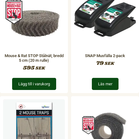
Mouse & Rat STOP Stålnät, bredd
SNAP Musfälla 2-pack
5 cm (20 m rulle)
79
SEK
595
SEK
Lägg till i varukorg
Läs mer