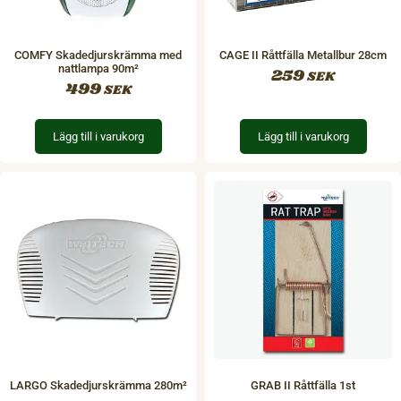
COMFY Skadedjurskrämma med
CAGE II Råttfälla Metallbur 28cm
nattlampa 90m²
259
SEK
499
SEK
Lägg till i varukorg
Lägg till i varukorg
LARGO Skadedjurskrämma 280m²
GRAB II Råttfälla 1st