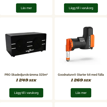
Läs mer
Lägg till i varukorg
PRO Skadedjurskrämma 325m²
Goodnature® Starter kit med fälla
1 249
1 269
SEK
SEK
Lägg till i varukorg
Läs mer