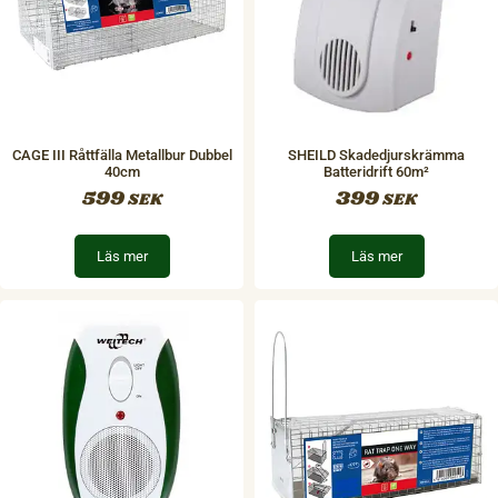
CAGE III Råttfälla Metallbur Dubbel
SHEILD Skadedjurskrämma
40cm
Batteridrift 60m²
599
399
SEK
SEK
Läs mer
Läs mer