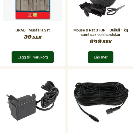
GRAB I Musfälla 2st
Mouse & Rat STOP – Stålull 1 kg
samt sax och handskar
39
SEK
649
SEK
Lägg till i varukorg
Läs mer