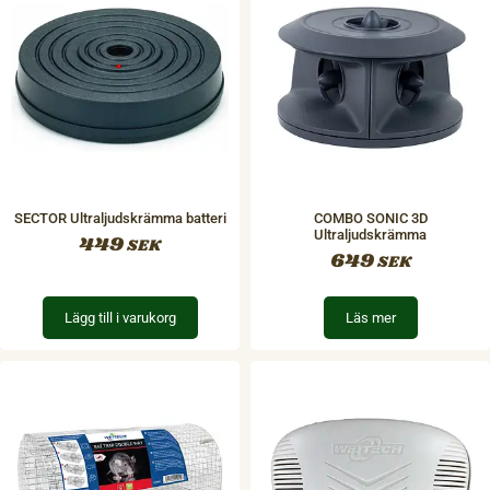
SECTOR Ultraljudskrämma batteri
COMBO SONIC 3D
Ultraljudskrämma
449
SEK
649
SEK
Lägg till i varukorg
Läs mer