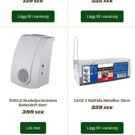
129
225
SEK
SEK
Lägg till i varukorg
Lägg till i varukorg
SHEILD Skadedjurskrämma
CAGE II Råttfälla Metallbur 28cm
Batteridrift 60m²
259
SEK
399
SEK
Läs mer
Lägg till i varukorg