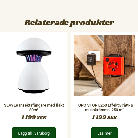
Relaterade produkter
SLAYER Insektsfångare med fläkt
TOPO STOP E250 Effektiv rått- &
80m²
musskrämma, 250 m²
1 199
1 199
SEK
SEK
Lägg till i varukorg
Läs mer