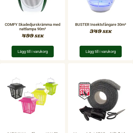
COMFY Skadedjurskrämma med
BUSTER Insektsfångare 30m²
nattlampa 90m²
349
SEK
499
SEK
Lägg till i varukorg
Lägg till i varukorg