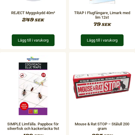
REJECT Myggskydd 40m²
TRAP I Flugfångare, Limark med
lim 12st
249
SEK
79
SEK
Lägg till i varukorg
Lägg till i varukorg
SIMPLE Limfälla. Pappbox för
Mouse & Rat STOP – Stålull 200
silverfisk och kackerlacka 9st
gram