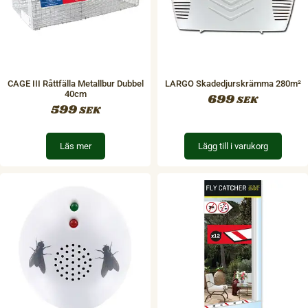
CAGE III Råttfälla Metallbur Dubbel
LARGO Skadedjurskrämma 280m²
40cm
699
SEK
599
SEK
Läs mer
Lägg till i varukorg