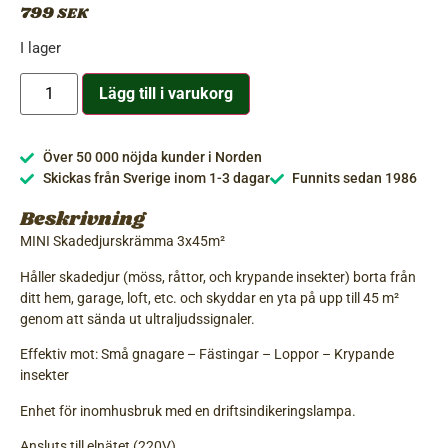
799
SEK
I lager
Lägg till i varukorg
Över 50 000 nöjda kunder i Norden
Skickas från Sverige inom 1-3 dagar
Funnits sedan 1986
Beskrivning
MINI Skadedjurskrämma 3x45m²
Håller skadedjur (möss, råttor, och krypande insekter) borta från
ditt hem, garage, loft, etc. och skyddar en yta på upp till 45 m²
genom att sända ut ultraljudssignaler.
Effektiv mot: Små gnagare – Fästingar – Loppor – Krypande
insekter
Enhet för inomhusbruk med en driftsindikeringslampa.
Ansluts till elnätet (220V).