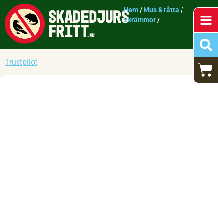
Hem
/
Mus & råtta
/
Skrämmor
/
Trustpilot