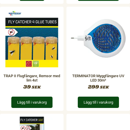
TRAP II Flugfångare, Remsor med
TERMINATOR Myggfångare UV
lim 4st
LED 30m²
39
299
SEK
SEK
Lägg till i varukorg
Lägg till i varukorg