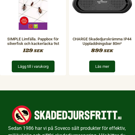
SIMPLE Limfälla. Pappbox för
CHARGE Skadedjurskrämma IP44
silverfisk och kackerlacka 9st
Uppladdningsbar 80m²
129
899
SEK
SEK
Lägg till i varukorg
Läs mer
Sedan 1986 har vi på Soveco sålt produkter för effektiv,