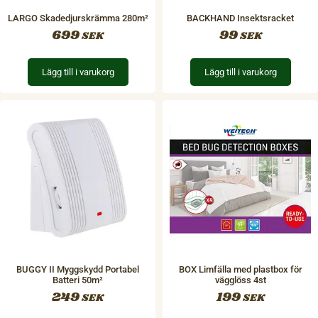
LARGO Skadedjurskrämma 280m²
BACKHAND Insektsracket
699
99
SEK
SEK
Lägg till i varukorg
Lägg till i varukorg
BUGGY II Myggskydd Portabel
BOX Limfälla med plastbox för
Batteri 50m²
vägglöss 4st
249
199
SEK
SEK