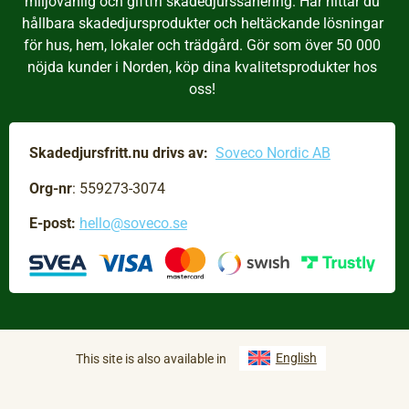
miljövänlig och giftfri skadedjurssanering. Här hittar du
hållbara skadedjursprodukter och heltäckande lösningar
för hus, hem, lokaler och trädgård. Gör som över 50 000
nöjda kunder i Norden, köp dina kvalitetsprodukter hos
oss!
Skadedjursfritt.nu drivs av:
Soveco Nordic AB
Org-nr
: 559273-3074
E-post:
hello@soveco.se
English
This site is also available in