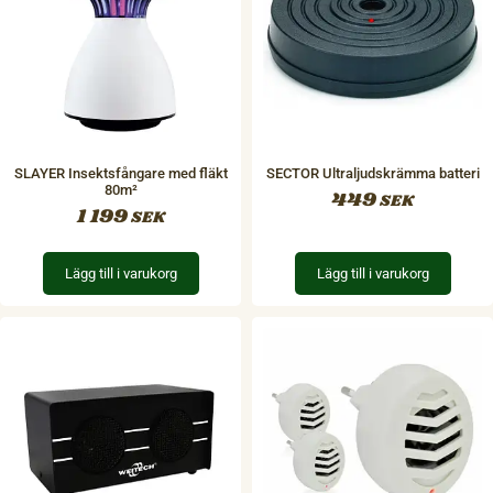
SLAYER Insektsfångare med fläkt
SECTOR Ultraljudskrämma batteri
80m²
449
SEK
1 199
SEK
Lägg till i varukorg
Lägg till i varukorg