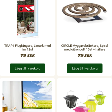
TRAP I Flugfångare, Limark med
CIRCLE Myggavskräckare, Spiral
lim 12st
med citrondoft 10st + hållare
79
79
SEK
SEK
Lägg till i varukorg
Lägg till i varukorg