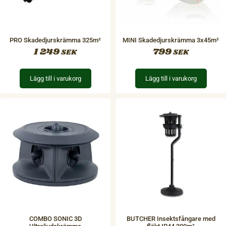
PRO Skadedjurskrämma 325m²
MINI Skadedjurskrämma 3x45m²
1 249
799
SEK
SEK
Lägg till i varukorg
Lägg till i varukorg
COMBO SONIC 3D
BUTCHER Insektsfångare med