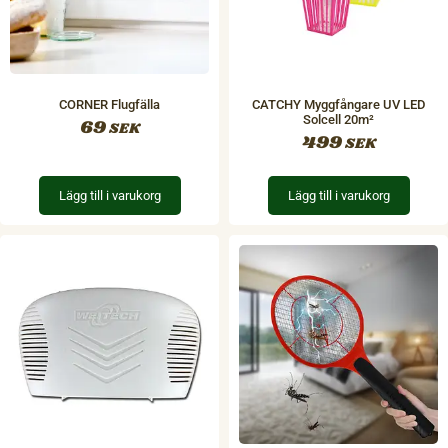
CORNER Flugfälla
CATCHY Myggfångare UV LED
Solcell 20m²
69
SEK
499
SEK
Lägg till i varukorg
Lägg till i varukorg