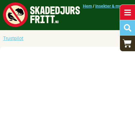
Hem
/
Insekter & mygg
/
Trustpilot