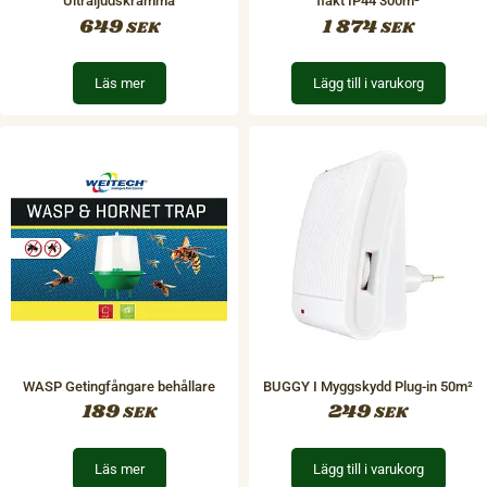
Ultraljudskrämma
fläkt IP44 300m²
649
1 874
SEK
SEK
Läs mer
Lägg till i varukorg
WASP Getingfångare behållare
BUGGY I Myggskydd Plug-in 50m²
189
249
SEK
SEK
Läs mer
Lägg till i varukorg