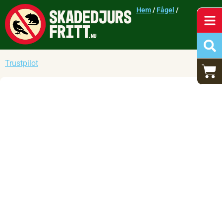
Hem
/
Fågel
/
Trustpilot