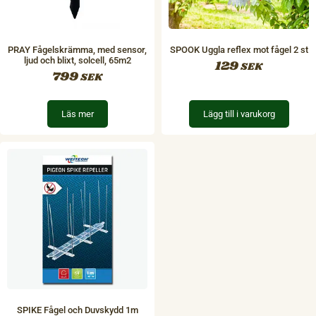
PRAY Fågelskrämma, med sensor,
SPOOK Uggla reflex mot fågel 2 st
ljud och blixt, solcell, 65m2
129
SEK
799
SEK
Läs mer
Lägg till i varukorg
SPIKE Fågel och Duvskydd 1m