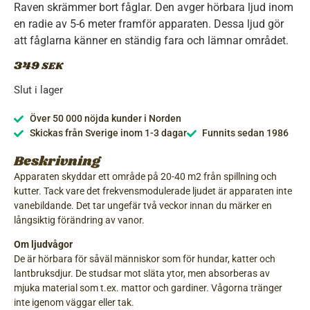
Raven skrämmer bort fåglar. Den avger hörbara ljud inom
en radie av 5-6 meter framför apparaten. Dessa ljud gör
att fåglarna känner en ständig fara och lämnar området.
349
SEK
Slut i lager
Över 50 000 nöjda kunder i Norden
Skickas från Sverige inom 1-3 dagar
Funnits sedan 1986
Beskrivning
Apparaten skyddar ett område på 20-40 m2 från spillning och
kutter. Tack vare det frekvensmodulerade ljudet är apparaten inte
vanebildande. Det tar ungefär två veckor innan du märker en
långsiktig förändring av vanor.
Om ljudvågor
De är hörbara för såväl människor som för hundar, katter och
lantbruksdjur. De studsar mot släta ytor, men absorberas av
mjuka material som t.ex. mattor och gardiner. Vågorna tränger
inte igenom väggar eller tak.