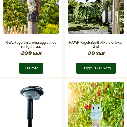
OWL Fågelskrämma,uggla med
HAWK Fågelsiluett olika storlekar
rörligt huvud
3 st
299
39
SEK
SEK
Läs mer
Lägg till i varukorg